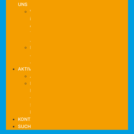
UNS
Was
ist
die
THW-
Jugend?
Das
Jugend-
Journal
AKTIVITÄTEN
Allgemein
Mastodon-
Feed
–
Social
Media
KONTAKT
SUCHE