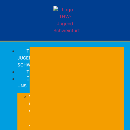
THW-
JUGEND
SCHWEINFURT
TERMINE
ÜBER
UNS
Was
ist
die
THW-
Jugend?