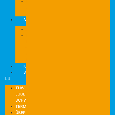
Das
Jugend-
Journal
AKTIVITÄTEN
Allgemein
Mastodon-
Feed
–
Social
Media
KONTAKT
SUCHE
THW-
JUGEND
SCHWEINFURT
TERMINE
ÜBER