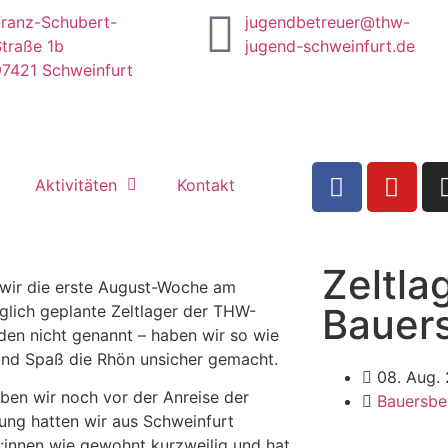
Franz-Schubert-
jugendbetreuer@thw-
traße 1b
jugend-schweinfurt.de
97421 Schweinfurt
Aktivitäten
Kontakt
Zeltla
wir die erste August-Woche am
Bauer
glich geplante Zeltlager der THW-
en nicht genannt – haben wir so wie
und Spaß die Rhön unsicher gemacht.
08. Aug.
ben wir noch vor der Anreise der
Bauersbe
tung hatten wir aus Schweinfurt
innen wie gewohnt kurzweilig und hat