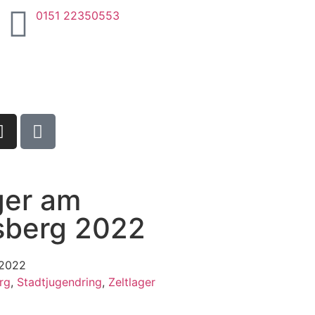
0151 22350553
ger am
sberg 2022
 2022
rg
,
Stadtjugendring
,
Zeltlager