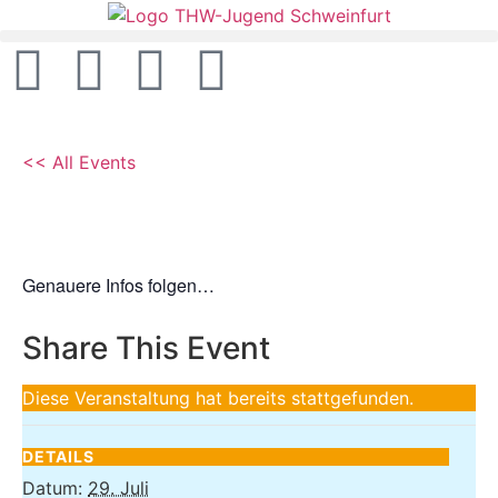
<< All Events
Besuch des SPACEBUZZ
29. Juli 10:00
-
14:00
Genauere Infos folgen…
Share This Event
Diese Veranstaltung hat bereits stattgefunden.
DETAILS
Datum:
29. Juli