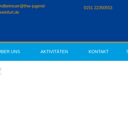
endbetreuer@thw-jugend-
0151 22350553
einfurt.de
ÜBER UNS
AKTIVITÄTEN
KONTAKT
z