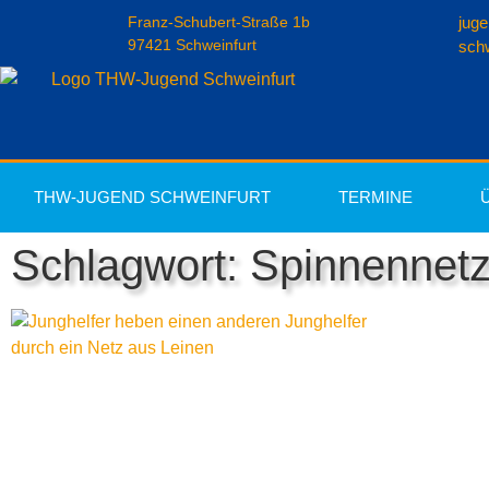
Franz-Schubert-Straße 1b
jug
97421 Schweinfurt
schw
THW-JUGEND SCHWEINFURT
TERMINE
Schlagwort: Spinnennet