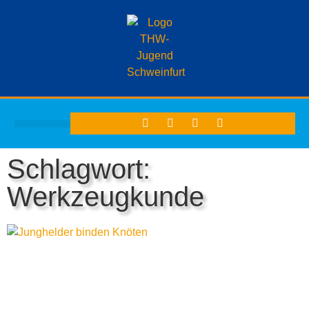
THW-JUGEND SCHWEINFURT
Schlagwort:
Werkzeugkunde