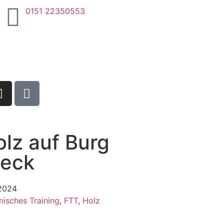
0151 22350553
lz auf Burg
eck
 2024
nisches Training
,
FTT
,
Holz