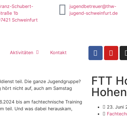
Franz-Schubert-
jugendbetreuer@thw-
traße 1b
jugend-schweinfurt.de
97421 Schweinfurt
Aktivitäten
Kontakt
FTT Ho
enst teil. Die ganze Jugendgruppe?
Hohen
g hört nicht auf, auch am Samstag
6.2024 bis am fachtechnische Training
23. Juni
im teil. Und was dabei herauskam,
Fachtech