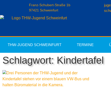
Franz-Schubert-Straße 1b
jug
97421 Schweinfurt
schw
THW-JUGEND SCHWEINFURT
TERMINE
Schlagwort: Kindertafel