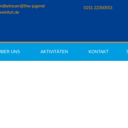
endbetreuer@thw-jugend-
0151 22350553
einfurt.de
ÜBER UNS
AKTIVITÄTEN
KONTAKT