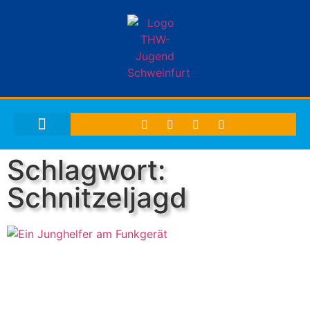
THW-JUGEND SCHWEINFURT
Schlagwort:
Schnitzeljagd